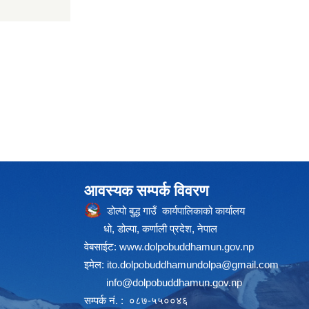
आवस्यक सम्पर्क विवरण
डोल्पो बुद्ध गाउँ कार्यपालिकाको कार्यालय
धो, डोल्पा, कर्णाली प्रदेश, नेपाल
वेबसाईट:
www.dolpobuddhamun.gov.np
इमेल:
ito.dolpobuddhamundolpa@gmail.com
info@dolpobuddhamun.gov.np
सम्पर्क नं. : ०८७-५५००४६