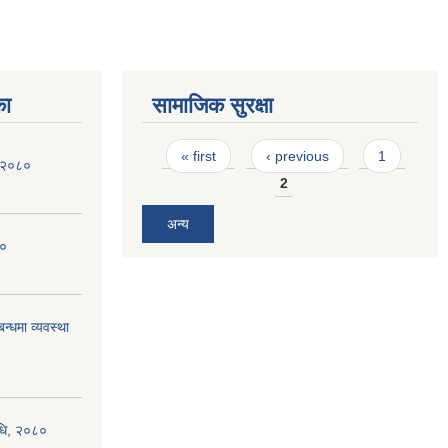
का
सामाजिक सुरक्षा
Pages
« first
‹ previous
1
ि २०८०
2
अन्य
८०
न्धमा व्यवस्था
िधि, २०८०