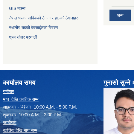
GIS नक्सा
अन्य
नेपाल भरका साविककाे ठेगाना र हालकाे ठेगानाहरु
स्थानीय तहको वेवसाईटको विवरण
श्रम संसार प्रणाली
कार्यालय समय
गुनासो सुन्न
गर्मीयाम
माघ देखि कार्त्तिक सम्म
आइतबार - बिहीवार: 10:00 A.M. - 5:00 P.M.
शुक्रवार: 10:00 A.M. - 3:00 P.M.
जाडोयाम
कार्त्तिक देखि माघ सम्म