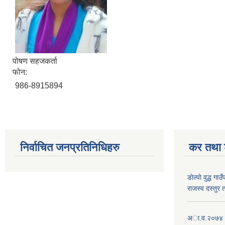
पोषण सहजकर्ता
फोन:
986-8915894
निर्वाचित जनप्रतिनिधिहरु
कर तथा श
डाेल्पाे वुद्ध
राजस्व दस्तुर 
अा.व.२०७४।०७