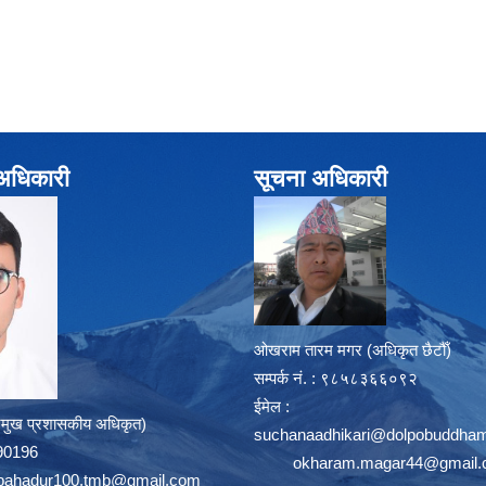
े अधिकारी
सूचना अधिकारी
ओखराम तारम मगर (अधिकृत छैटौँ)
सम्पर्क न‌ं. : ९८५८३६६०९२
ईमेल :
्रमुख प्रशासकीय अधिकृत)
suchanaadhikari@dolpobuddham
8390196
okharam.magar44@gmail
bahadur100.tmb@gmail.com