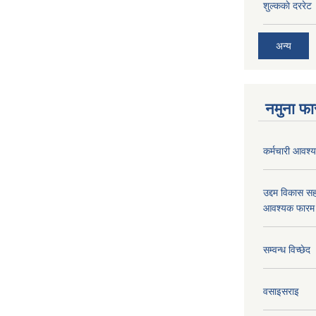
शुल्ककाे दररेट
अन्य
नमुना फा
कर्मचारी आवश्यक
उद्दम विकास सह
आवश्यक फारम 
सम्वन्ध विच्छेद
वसाइसराइ