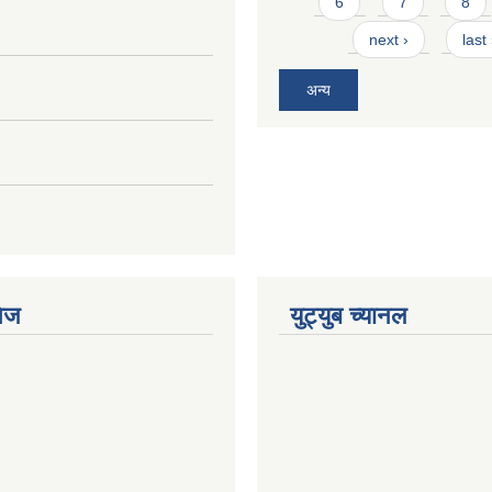
6
7
8
next ›
last
अन्य
ेज
युट्युब च्यानल