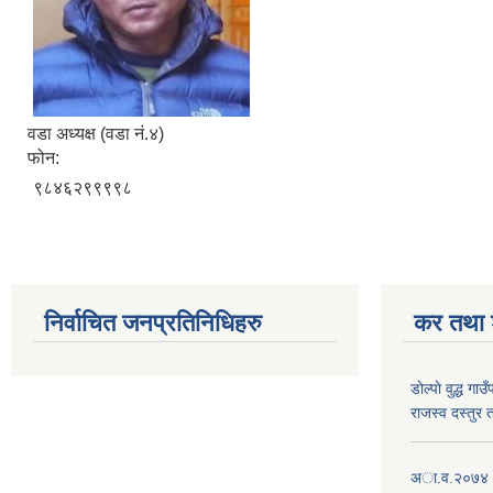
वडा अध्यक्ष (वडा नं.४)
फोन:
९८४६२९९९९८
निर्वाचित जनप्रतिनिधिहरु
कर तथा श
डाेल्पाे वुद्ध
राजस्व दस्तुर 
अा.व.२०७४।०७