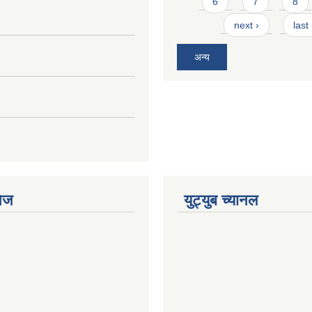
6
7
8
next ›
last
अन्य
ेज
युट्युब च्यानल