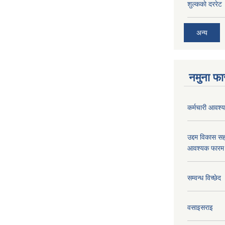
शुल्ककाे दररेट
अन्य
नमुना फा
कर्मचारी आवश्यक
उद्दम विकास सह
आवश्यक फारम 
सम्वन्ध विच्छेद
वसाइसराइ