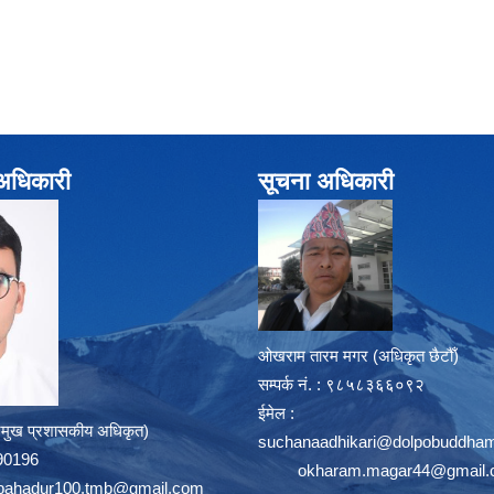
े अधिकारी
सूचना अधिकारी
ओखराम तारम मगर (अधिकृत छैटौँ)
सम्पर्क न‌ं. : ९८५८३६६०९२
ईमेल :
्रमुख प्रशासकीय अधिकृत)
suchanaadhikari@dolpobuddham
8390196
okharam.magar44@gmail
bahadur100.tmb@gmail.com