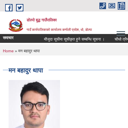
Skip to main content
डोल्पो बुद्ध गाउँपालिका
गाउँ कार्यपालिकाकाे कार्यालय कर्णाली प्रदेश, धो, डोल्पा
समाचार
मौजुदा सूचीमा सूचीकृत हुने सम्बन्धि सूचना ।
चौथो त्रैमासिक
You are here
Home
» मन बहादुर थापा
मन बहादुर थापा