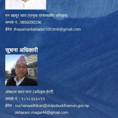
मन बहादुर थापा (प्रमुख प्रशासकीय अधिकृत)
सम्पर्क न‌ं. :9858390196
ईमेल :
thapamanbahadur100.tmb@gmail.com
सूचना अधिकारी
ओखराम तारम मगर (अधिकृत छैटौँ)
सम्पर्क न‌ं. : ९८५८३६६०९२
ईमेल :
suchanaadhikari@dolpobuddhamun.gov.np
okharam.magar44@gmail.com