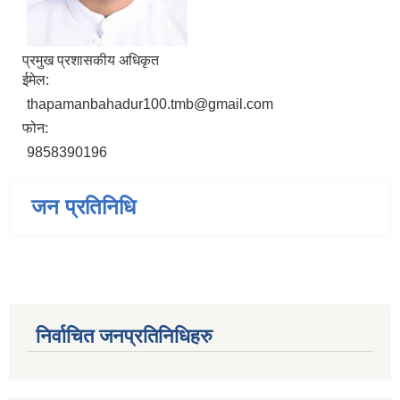
प्रमुख प्रशासकीय अधिकृत
ईमेल:
thapamanbahadur100.tmb@gmail.com
फोन:
9858390196
जन प्रतिनिधि
निर्वाचित जनप्रतिनिधिहरु
जन्म, मृत्यु तथा अन्य व्यक्तिगत घटना दर्ता गर्ने दाेर्स्राे संशाेधन नियमावली २०७५