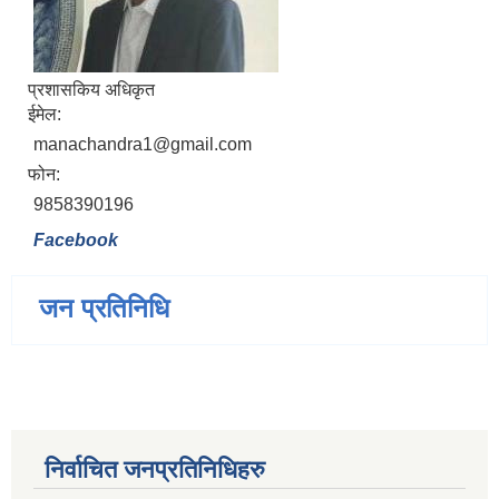
प्रशासकिय अधिकृत
ईमेल:
manachandra1@gmail.com
फोन:
9858390196
Facebook
जन प्रतिनिधि
निर्वाचित जनप्रतिनिधिहरु
जन्म, मृत्यु तथा अन्य व्यक्तिगत घटना दर्ता गर्ने दाेर्स्राे संशाेधन नियमावली २०७५