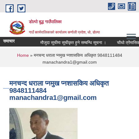
Skip to main content
डोल्पो बुद्ध गाउँपालिका
गाउँ कार्यपालिकाकाे कार्यालय कर्णाली प्रदेश, धो, डोल्पा
समाचार
मौजुदा सूचीमा सूचीकृत हुने सम्बन्धि सूचना ।
चौथो त्रैमासिक स्वत
You are here
Home
» मनचन्द धराला प्नमुख प्नशासकिय अधिकृत 9848111484
manachandra1@gmail.com
मनचन्द धराला प्नमुख प्नशासकिय अधिकृत
9848111484
manachandra1@gmail.com