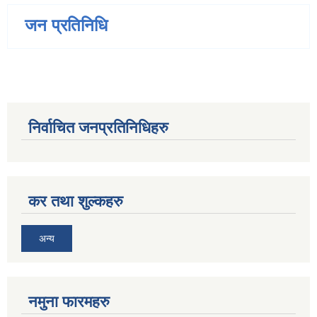
जन प्रतिनिधि
निर्वाचित जनप्रतिनिधिहरु
कर तथा शुल्कहरु
अन्य
नमुना फारमहरु
जन्म, मृत्यु तथा अन्य व्यक्तिगत घटना दर्ता गर्ने दाेर्स्राे संशाेधन नियमावली २०७५