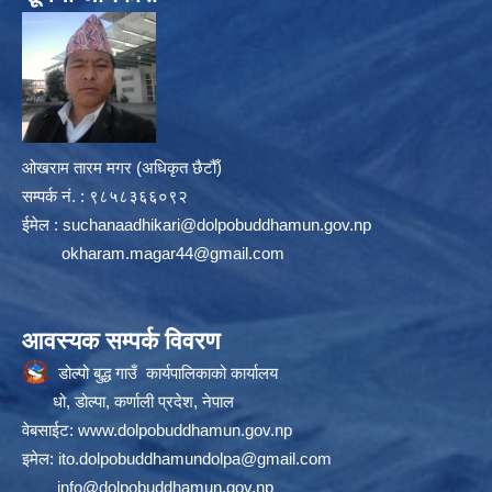
ओखराम तारम मगर (अधिकृत छैटौँ)
सम्पर्क न‌ं. : ९८५८३६६०९२
ईमेल :
suchanaadhikari@dolpobuddhamun.gov.np
okharam.magar44@gmail.com
आवस्यक सम्पर्क विवरण
डोल्पो बुद्ध गाउँ कार्यपालिकाको कार्यालय
धो, डोल्पा, कर्णाली प्रदेश, नेपाल
वेबसाईट:
www.dolpobuddhamun.gov.np
इमेल:
ito.dolpobuddhamundolpa@gmail.com
info@dolpobuddhamun.gov.np