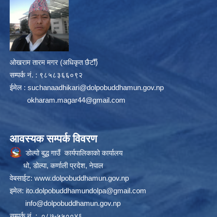
ओखराम तारम मगर (अधिकृत छैटौँ)
सम्पर्क न‌ं. : ९८५८३६६०९२
ईमेल :
suchanaadhikari@dolpobuddhamun.gov.np
okharam.magar44@gmail.com
आवस्यक सम्पर्क विवरण
डोल्पो बुद्ध गाउँ कार्यपालिकाको कार्यालय
धो, डोल्पा, कर्णाली प्रदेश, नेपाल
वेबसाईट:
www.dolpobuddhamun.gov.np
इमेल:
ito.dolpobuddhamundolpa@gmail.com
info@dolpobuddhamun.gov.np
सम्पर्क नं. : ०८७-५५००४६