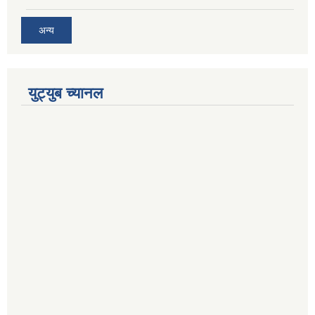
अन्य
युट्युब च्यानल