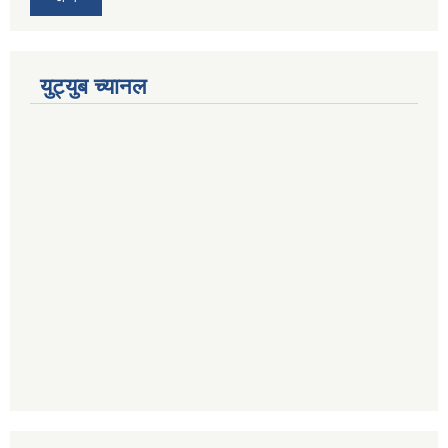
युट्युब च्यानल