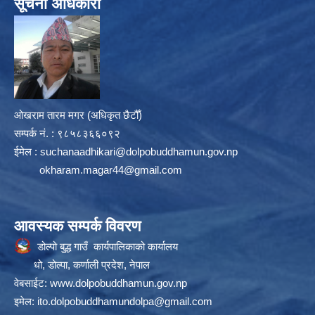
सूचना अधिकारी
ओखराम तारम मगर (अधिकृत छैटौँ)
सम्पर्क न‌ं. : ९८५८३६६०९२
ईमेल :
suchanaadhikari@dolpobuddhamun.gov.np
okharam.magar44@gmail.com
आवस्यक सम्पर्क विवरण
डोल्पो बुद्ध गाउँ कार्यपालिकाको कार्यालय
धो, डोल्पा, कर्णाली प्रदेश, नेपाल
वेबसाईट:
www.dolpobuddhamun.gov.np
इमेल:
ito.dolpobuddhamundolpa@gmail.com