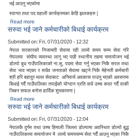
भई आउनु भएकोमा
स्वागत तथा पद वहाली कार्यक्रमका केहि झलकहरु |
Read more
about प्रमुख प्रशासकीय अधिकृत गौतम पंज्ञानी सरको
सरुवा भई जाने कर्मचारीको बिधाई कार्यक्रम
स्वागत कार्यक्रम |
Submitted on:
Fri, 07/31/2020 - 12:32
नेपाल सरकारको निजामती सेवामा रही लामो समय सम्म सेवा गरि
नेपालमा संघीय व्यवस्था लागु भए पछी स्थानीय तहमा समायोजन भई
डोल्पो बुध गाउँपालिकाको ना.सु. पदमा सेवा गर्नु भएका निकै सरल तथा
सेवा भाव भएका र सधैव जनताको सेवामा खट्ने निकै मेहेनती कर्मचारी
श्री हरि बहादुर मल्ल सेवाबाट अनिवार्य अवकास पाउनु भएको अवसरमा
बिधाई गर्दै गाउँपालिका तपाईको योग्दान प्रति सधै उच्च कदर गर्दै वाकी
जिबन सफल बनोस हार्दिक शुभकामना |
Read more
about सरुवा भई जाने कर्मचारीको बिधाई कार्यक्रम
सरुवा भई जाने कर्मचारीको बिधाई कार्यक्रम
Submitted on:
Fri, 07/31/2020 - 12:04
नेपालकै दुर्गम तथा उच्च हिमाली जिल्ला डोल्पामा अवस्थित डोल्पो बुद्ध
गाउँपालिकामा समायोजन भै लामो समयसम्म सेवा गर्दै आउनु भएका निकै
जन्म, मृत्यु तथा अन्य व्यक्तिगत घटना दर्ता गर्ने दाेर्स्राे संशाेधन नियमावली २०७५